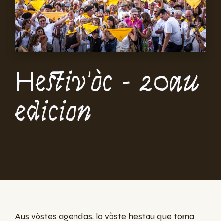
Hestiv'òc - 20au
edicion
Aus vòstes agendas, lo vòste hestau que torna