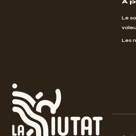
À 
Le so
valeu
Les 