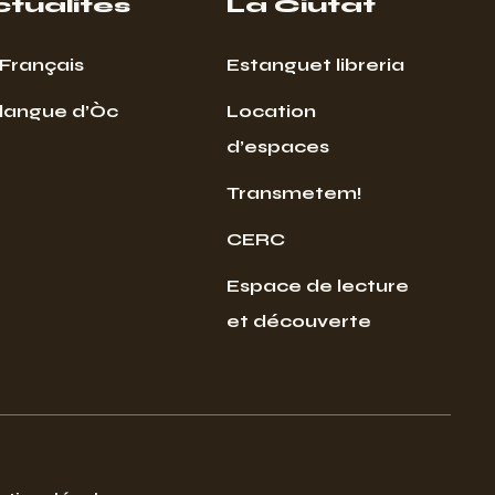
ctualités
La Ciutat
Français
Estanguet libreria
 langue d’Òc
Location
d’espaces
Transmetem!
CERC
Espace de lecture
et découverte