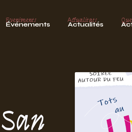
Eveniments
Actualitats
Que
Événements
Actualités
Act
 San