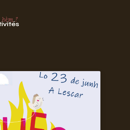
 hèm ?
ivités