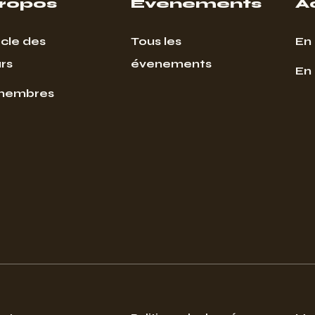
propos
Événements
A
cle des
Tous les
En 
rs
évenements
En
membres