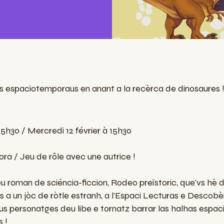
as espaciotemporaus en anant a la recèrca de dinosaures 
5h30 / Mercredi 12 février à 15h30
ra / Jeu de rôle avec une autrice !
eu roman de sciéncia-ficcion, Rodeo preïstoric, que'vs hè d
s a un jòc de ròtle estranh, a l'Espaci Lecturas e Descobèr
us personatges deu libe e tornatz barrar las halhas espa
 !