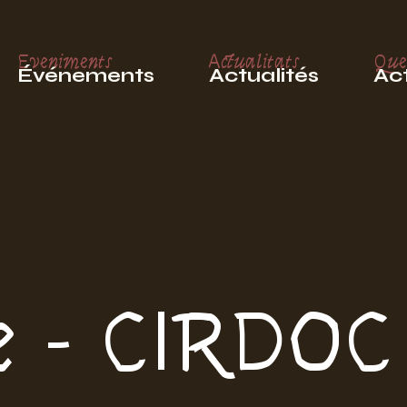
Eveniments
Actualitats
Que
Événements
Actualités
Act
le - CIRDOC