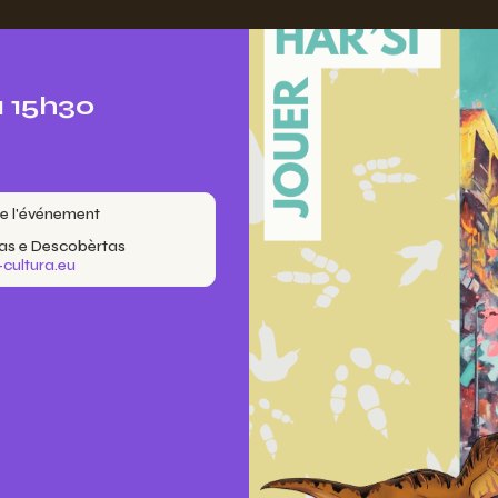
à 15h30
e l'événement
as e Descobèrtas
cultura.eu