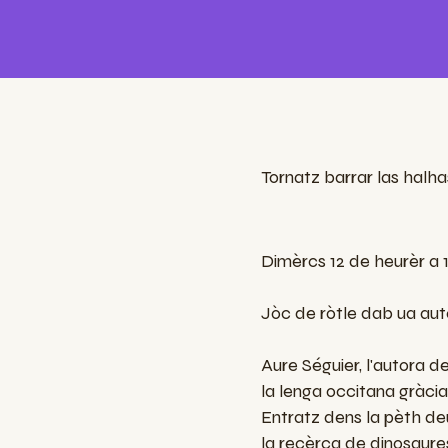
Tornatz barrar las halh
Dimèrcs 12 de heurèr a 1
Jòc de ròtle dab ua auto
Aure Séguier, l'autora d
la lenga occitana gràcia
Entratz dens la pèth de
la recèrca de dinosaures