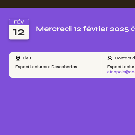
FÉV
12
Mercredi 12 février 2025 
Lieu
Contact d
Espaci Lecturas e Descobèrtas
Espaci Lectur
etnopole@oc-