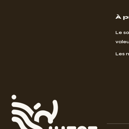
À 
Le so
valeu
Les 