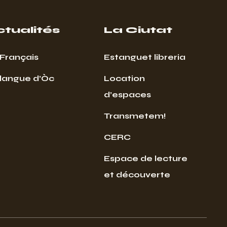
ctualités
La Ciutat
Français
Estanguet libreria
 langue d’Òc
Location
d’espaces
Transmetem!
CERC
Espace de lecture
et découverte