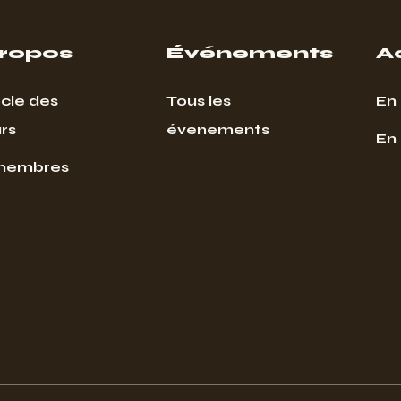
propos
Événements
A
cle des
Tous les
En 
rs
évenements
En
membres