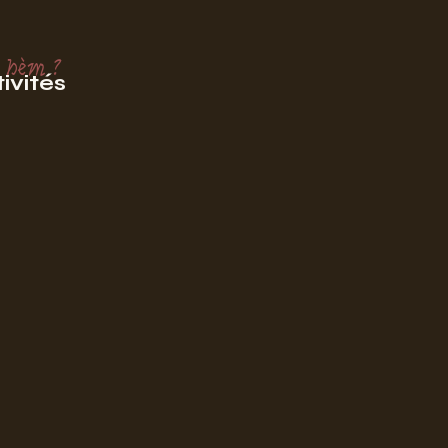
 hèm ?
ivités