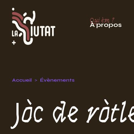
Qui èm ?
À propos
Accueil
Évènements
Jòc de ròt