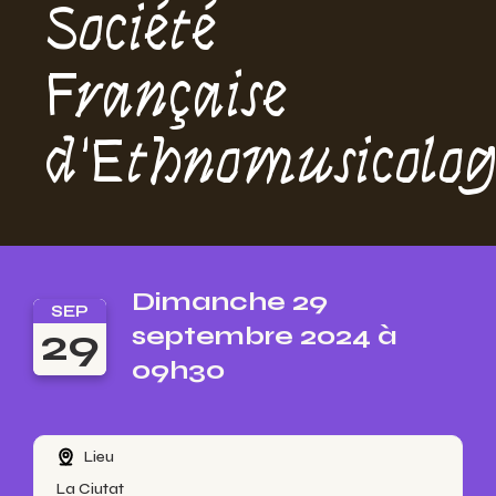
Société
Française
d'Ethnomusicolog
Dimanche 29
SEP
29
septembre 2024 à
09h30
Lieu
La Ciutat