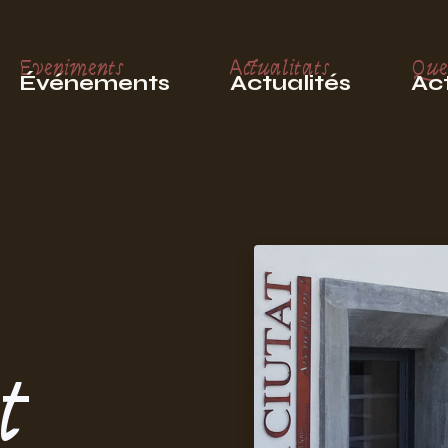
Eveniments
Actualitats
Que
Événements
Actualités
Act
t