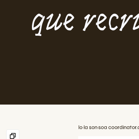
que recr
lo·la son·soa coordinator.