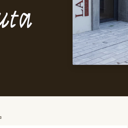
uta
a