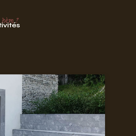
 hèm ?
ivités