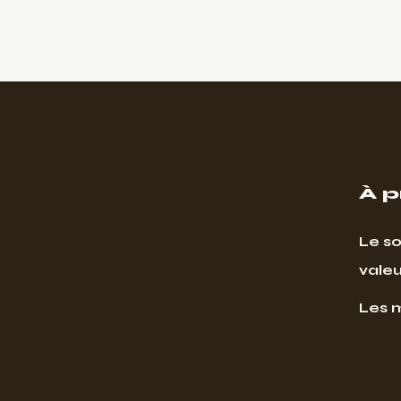
À 
Le so
valeu
Les 