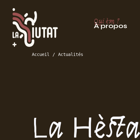
Qui èm ?
À propos
Accueil
Actualités
La Hèsta