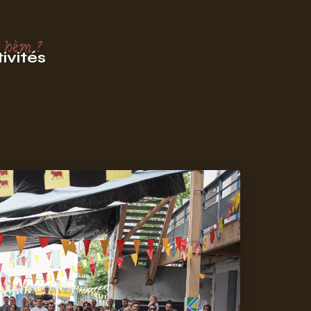
 hèm ?
ivités