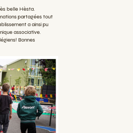
rès belle Hèsta.
imations partagées tout
tablissement a ainsi pu
mique associative.
llégiens! Bonnes