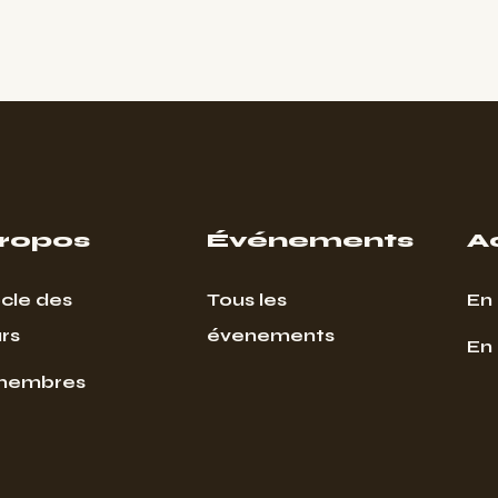
propos
Événements
A
cle des
Tous les
En 
rs
évenements
En
membres