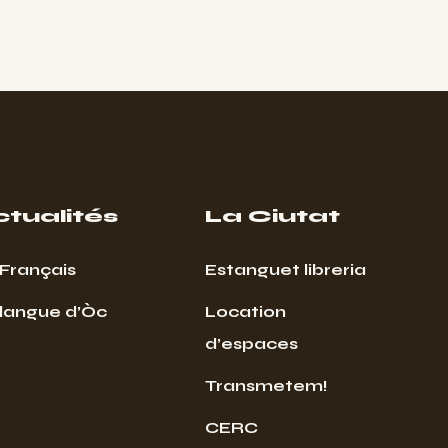
ctualités
La Ciutat
Français
Estanguet libreria
 langue d’Òc
Location
d’espaces
Transmetem!
CERC