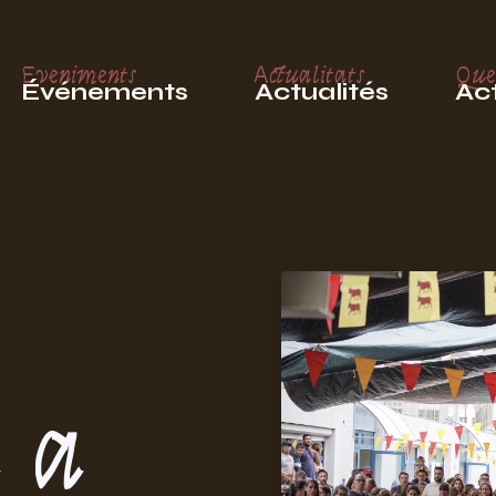
Eveniments
Actualitats
Que
Événements
Actualités
Act
 a