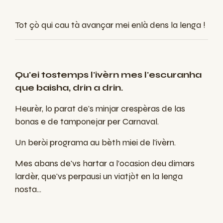
Tot çò qui cau tà avançar mei enlà dens la lenga !
Qu'ei
tostemps
l'
ivèrn
mes l'
escuranha
que
baisha
,
drin
a
drin
.
Heurèr
, lo
parat
de's
minjar
crespèras
de las
bonas
e de
tamponejar
per Carnaval.
Un
beròi
programa
au
bèth
miei
de l'
ivèrn
.
Mes
abans
de'vs
hartar
a l’
ocasion
deu
dimars
lardèr
,
que'vs
perpausi
un
viatjòt
en la
lenga
nosta
...