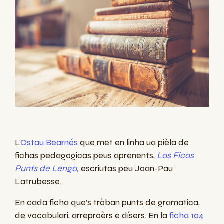
L'
Ostau Bearnés
que met en linha ua pièla de
fichas pedagogicas peus aprenents,
Las Ficas
Punts de Lenga,
esc
riutas
peu Joan-Pau
Latrubesse
.
En
cada
ficha
que’s
tròban
punts de
gramatica
,
de
vocabulari
,
arreproèrs
e
dísers
. En la
ficha 104