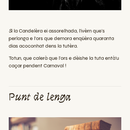
S
i la Candelèra ei assorelhada, l'ivèrn que's
perlonga e l'ors que demora enqüèra quaranta
dias acoconhat dens la tutèra.
Totun, que calerà que l'ors e dèishe la tuta entà’u
caçar pendent Carnaval !
Punt de lenga