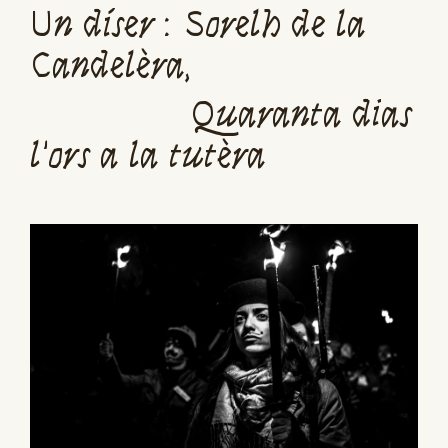
Un díser : Sorelh de la
Candelèra,
Quaranta dias
l'ors a la tutèra