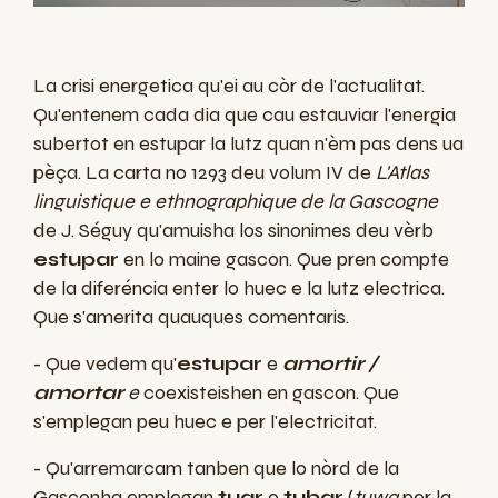
La crisi energetica qu'ei au còr de l'actualitat.
Qu'entenem cada dia que cau estauviar l'energia
subertot en estupar la lutz quan n'èm pas dens ua
pèça. La carta n
o
1293 deu volum IV de
L'Atlas
linguistique e ethnographique de la Gascogne
de J. Séguy qu'amuisha los sinonimes deu vèrb
estupar
en lo maine gascon. Que pren compte
de la diferéncia enter lo huec e la lutz electrica.
Que s'amerita quauques comentaris.
- Que vedem qu'
estupar
e
amortir /
amortar
e
coexisteishen
en gascon. Que
s'emplegan peu huec e per l'electricitat.
- Qu'arremarcam tanben que lo nòrd de la
Gasconha emplegan
tuar
o
tubar
(
tuwa
per la