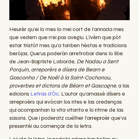
Heurèr qu'ei lo mes lo mei cort de l'annada mes
que vedem que n'ei pas avegiu. L'ivèrn que pòt
estar tristòt mes qu'a tanben hèstas e tradicions
beròjas. Que'us poderàn arretrobar dens lo libe
de Jean-Baptiste Laborde,
De Nadau a Sent
Porquin, arreporèrs e dísers de Bearn e
Gasconha / De Noël à la Saint-Cochonou,
proverbes et dictons de Béarn et Gascogne
, a las
edicions
Letras d'Òc
. L'autor qu'amassè dísers e
arreproèrs qui evòcan los rites e las credenças
qui acompanhan la vita vitanta e lo ritme de las
sasons. Que i poderatz cuélher l'arreproèr que'vs
presentèi au començar de la letra.
Lejuda la letra, ja podetz adara har holias au