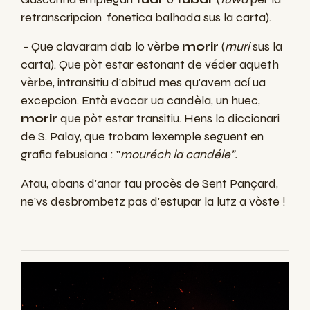
retranscripcion fonetica balhada sus la carta).
- Que clavaram dab lo vèrbe
morir
(
muri
sus la
carta). Que pòt estar estonant de véder aqueth
vèrbe, intransitiu d'abitud mes qu'avem ací ua
excepcion. Entà evocar ua candèla, un huec,
morir
que pòt estar transitiu. Hens lo diccionari
de S. Palay, que trobam lexemple seguent en
grafia febusiana : "
mouréch la candéle".
Atau, abans d'anar tau procès de Sent Pançard,
ne'vs desbrombetz pas d'estupar la lutz a vòste !