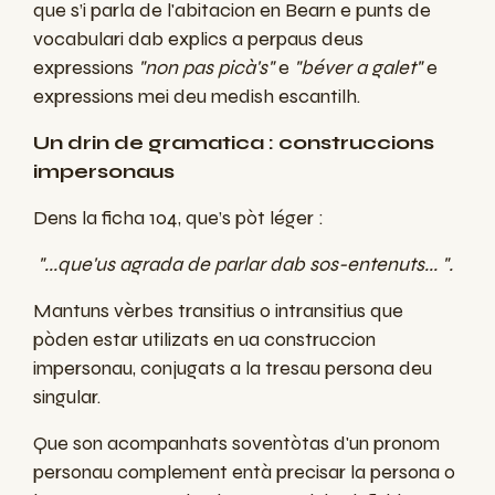
que s’
i
parla de l'
abitacion
en
Bearn
e punts de
vocabulari
dab
explics
a
perpaus
deus
expressions
"
non pas
picà's
"
e
"
béver
a galet"
e
expressions
mei
deu
medish
escantilh
.
Un drin de gramatica : construccions
impersonaus
Dens la ficha 104, que’s pòt léger :
"...que'us agrada de parlar dab sos-entenuts... ".
Mantuns vèrbes transitius o intransitius que
pòden estar utilizats en ua construccion
impersonau, conjugats a la tresau persona deu
singular.
Que son acompanhats soventòtas d'un pronom
personau complement entà precisar la persona o