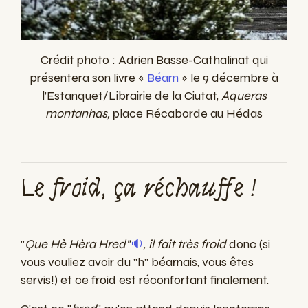
Crédit photo : Adrien Basse-Cathalinat qui
présentera son livre «
Béarn
» le 9 décembre à
l’Estanquet/Librairie de la Ciutat,
Aqueras
montanhas,
place Récaborde au Hédas
Le froid, ça réchauffe !
"
Que Hè Hèra Hred"
🔉
,
il fait très froid
donc (si
vous vouliez avoir du "h" béarnais, vous êtes
servis!) et ce froid est réconfortant finalement.