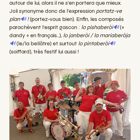
autour de lui, alors il ne s’en portera que mieux.
Joli synonyme donc de l’expression
portatz-ve
plan
🔊
!
(portez-vous bien). Enfin, les composés
parachèvent l’esprit gascon :
lo pishaberòi
🔊
(«
dandy » en français...),
lo janberòi / la mariaberòja
🔊
(le/la bellâtre) et surtout
lo pintaberòi
🔊
(soiffard), très festif lui aussi !