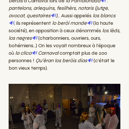
beròis
à Carnaval lors de
la Pantalonada
🔊
:
pantelons, arlequins, fesilhèrs, notaris (jutge,
avocat, questaires
🔊
)
... Aussi appelés
los blancs
🔊
, ils représentent
lo beròi monde
🔊
(la haute
société), en opposition à ceux dénommés
los lèds,
los negres
🔊
(charbonniers, ouvriers, ours,
bohémiens...) On les voyait nombreux à l’époque
où
la clica
🔊
Carnaval
comptait plus de 200
personnes !
Qu’èran los beròis dias
🔊
(c’était le
bon vieux temps).