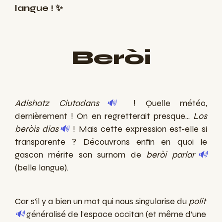
langue ! ✨​
Beròi
Adishatz Ciutadans
🔊
! Quelle météo,
dernièrement ! On en regretterait presque...
Los
beròis dias
🔊
! Mais cette expression est-elle si
transparente ? Découvrons enfin en quoi le
gascon mérite son surnom de
beròi parlar
🔊
(belle langue).
Car s’il y a bien un mot qui nous singularise du
polit
🔊
généralisé de l’espace occitan (et même d’une