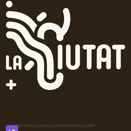
CRÉÉ PAR
DATACK
SUR
NATIONBUILDER