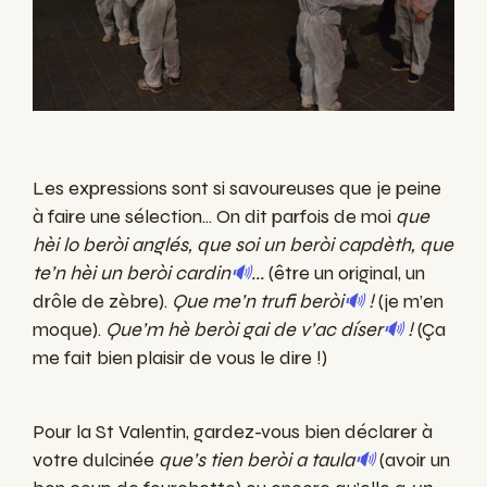
Les expressions sont si savoureuses que je peine
à faire une sélection... On dit parfois de moi
que
hèi lo beròi anglés, que soi un beròi capdèth, que
te’n hèi un beròi cardin
🔊
...
(être un original, un
drôle de zèbre).
Que me’n trufi beròi
🔊
!
(je m’en
moque).
Que’m hè beròi gai de v’ac díser
🔊
!
(Ça
me fait bien plaisir de vous le dire !)
Pour la St Valentin, gardez-vous bien déclarer à
votre dulcinée
que’s tien beròi a taula
🔊
(avoir un