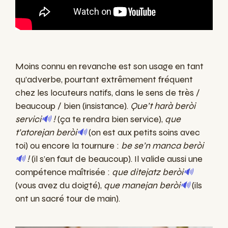
Moins connu en revanche est son usage en tant
qu’adverbe, pourtant extrêmement fréquent
chez les locuteurs natifs, dans le sens de très /
beaucoup / bien (insistance).
Que’t harà beròi
servici
🔊
!
(ça te rendra bien service),
que
t’atorejan beròi
🔊
(on est aux petits soins avec
toi) ou encore la tournure :
be se’n manca beròi
🔊
!
(il s’en faut de beaucoup). Il valide aussi une
compétence maîtrisée :
que ditejatz beròi
🔊
(vous avez du doigté),
que manejan beròi
🔊
(ils
ont un sacré tour de main).