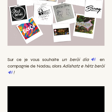
Sur ce je vous souhaite
un beròi dia
🔊
en
compagnie de Nadau, alors
Adishatz e hètz beròi
🔊
!