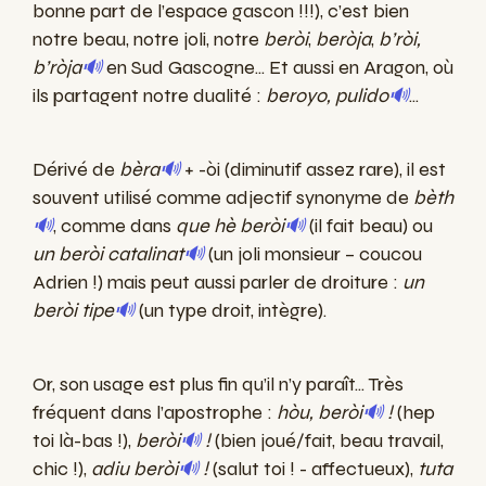
bonne part de l’espace gascon !!!), c’est bien
notre beau, notre joli, notre
beròi
,
beròja
,
b’ròi,
b’ròja
🔊
en Sud Gascogne... Et aussi en Aragon, où
ils partagent notre dualité :
beroyo, pulido
🔊
...
Dérivé de
bèra
🔊
+ -òi (diminutif assez rare), il est
souvent utilisé comme adjectif synonyme de
bèth
🔊
, comme dans
que hè beròi
🔊
(il fait beau) ou
un beròi catalinat
🔊
(un joli monsieur – coucou
Adrien !) mais peut aussi parler de droiture :
un
beròi tipe
🔊
(un type droit, intègre).
Or, son usage est plus fin qu’il n’y paraît... Très
fréquent dans l’apostrophe :
hòu, beròi
🔊
!
(hep
toi là-bas !),
beròi
🔊
!
(bien joué/fait, beau travail,
chic !),
adiu beròi
🔊
!
(salut toi ! - affectueux),
tuta