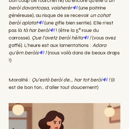
bon coup de fourchette) ou encore qu’elle a
un
beròi davantcasa, vaisherèr
🔊
(une poitrine
généreuse), au risque de se recevoir
un cohat
beròi aplatat
🔊
(une gifle bien sentie). Elle n’est
e
pas là
tà har beròi
🔊
! (être la 5
roue du
carrosse).
Que l’avetz beròi hèita
🔊
!
(vous avez
gaffé). L’heure est aux lamentations :
Adara
qu’èm beròis
🔊
!
(nous voilà dans de beaux draps
!)
Moralité :
Qu’està beròi de... har tot beròi
🔊
!
(il
est de bon ton... d’aller tout doucement)