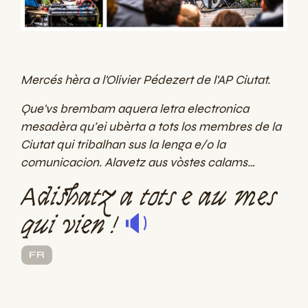
Mercés hèra a l'Olivier Pédezert
d
e l'AP Ciutat.
Que'vs brembam aquera letra electronica
mesadèra qu’ei ubèrta a tots los membres de la
Ciutat qui tribalhan sus la lenga e/o la
comunicacion. Alavetz aus vòstes calams…
Adishatz a tots e au mes
qui vien !
🔉
FR