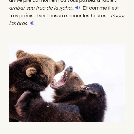
arrive pile au moment où vous passez à table
:
arribar suu truc de la gaha…
🔉
Et comme il est
très précis, il sert aussi à sonner les heures :
trucar
las òras
.
🔉