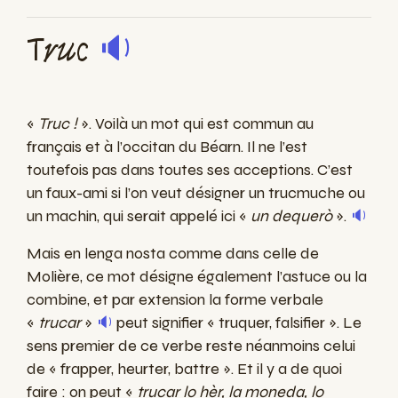
Truc
🔉
«
Truc !
». Voilà un mot qui est commun au
français et à l’occitan du Béarn. Il ne l’est
toutefois pas dans toutes ses acceptions. C’est
un faux-ami si l’on veut désigner un trucmuche ou
un machin, qui serait appelé ici «
un dequerò
».
🔉
Mais en lenga nosta comme dans celle de
Molière, ce mot désigne également l’astuce ou la
combine, et par extension la forme verbale
«
trucar
»
🔉
peut signifier « truquer, falsifier ». Le
sens premier de ce verbe reste néanmoins celui
de « frapper, heurter, battre ». Et il y a de quoi
faire : on peut «
trucar lo hèr, la moneda, lo