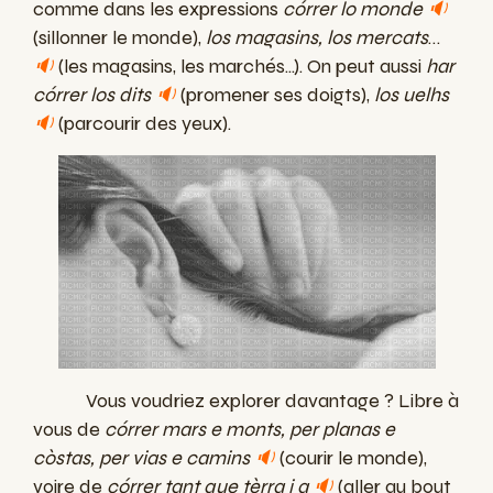
comme dans les expressions
córrer lo monde
🔉
(sillonner le monde),
los magasins, los mercats
…
🔉
(les magasins, les marchés...). On peut aussi
har
córrer los dits
🔉
(promener ses doigts),
los uelhs
🔉
(parcourir des yeux).
Vous voudriez explorer davantage ? Libre à
vous de
córrer mars e monts, per planas e
còstas, per vias e camins
🔉
(courir le monde),
voire de
córrer tant que tèrra i a
🔉
(aller au bout