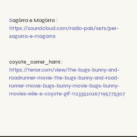
S
agòrra e Magòrra :
https://soundcloud.com/radio-pais/sets/per-
sagorra-e-magorra
coyote_correr_hami :
https://tenor.com/view/the-bugs-bunny-and-
roadrunner-movie-the-bugs-bunny-and-road-
runner-movie-bugs-bunny-movie-bugs-bunny-
movies-wile-e-coyote-gif-11233520267195775307