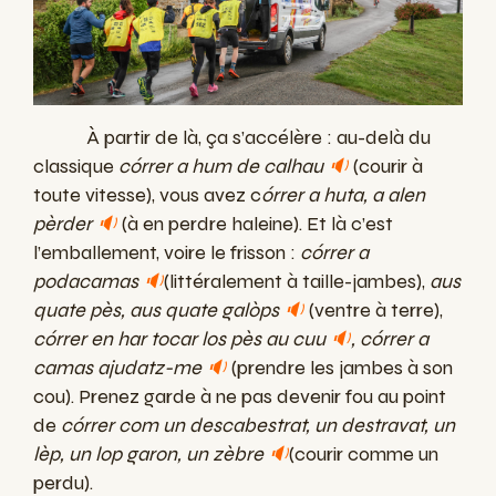
À partir de là, ça s’accélère : au-delà du
classique
córrer a hum de calhau
🔉
(courir à
toute vitesse), vous avez c
órrer a huta, a alen
pèrder
🔉
(à en perdre haleine). Et là c’est
l’emballement, voire le frisson :
córrer a
podacamas
🔉
(littéralement à taille-jambes),
aus
quate pès, aus quate galòps
🔉
(ventre à terre),
córrer en har tocar los pès au cuu
🔉
, córrer a
camas ajudatz-me
🔉
(prendre les jambes à son
cou). Prenez garde à ne pas devenir fou au point
de
córrer com un descabestrat, un destravat, un
lèp, un lop garon, un zèbre
🔉
(courir comme un
perdu).