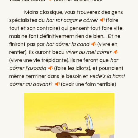
Moins classique, vous trouverez des gens
spécialistes du
har tot cagar e córrer
🔉
(faire
tout et son contraire) qui pensent tout faire vite,
mais ne font définitivement rien de bien… Et ne
finiront pas par
har córrer la cana
🔉
(vivre en
rentier). Ils auront beau
víver au mei córrer
🔉
(vivre une vie trépidante), ils ne feront que
har
córrer l’asoada
🔉
(faire les idiots), et pourraient
même terminer dans le besoin et
vede’s la hami
córrer au davant
!
🔉
(avoir une faim terrible)