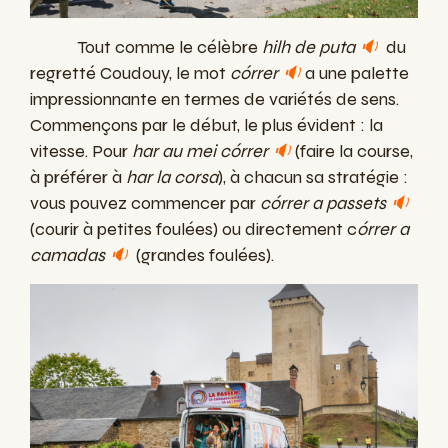
Tout comme le célèbre
hilh de puta
🔉
du
regretté Coudouy, le mot
córrer
🔉
a une palette
impressionnante en termes de variétés de sens.
Commençons par le début, le plus évident : la
vitesse. Pour
har au mei córrer
🔉
(faire la course,
à préférer à
har la corsa
), à chacun sa stratégie :
vous pouvez commencer par
córrer a passets
🔉
(courir à petites foulées) ou directement c
órrer a
camadas
🔉
(grandes foulées).