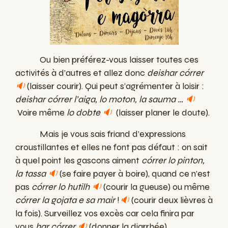
Ou bien préférez-vous laisser toutes ces
activités à d’autres et allez donc
deishar córrer
🔉
(laisser courir). Qui peut s’agrémenter à loisir :
deishar córrer l’aiga, lo moton, la sauma
…
🔉
Voire même
lo dobte
🔉
(laisser planer le doute).
Mais je vous sais friand d’expressions
croustillantes et elles ne font pas défaut : on sait
à quel point les gascons aiment
córrer lo pinton,
la tassa
🔉
(se faire payer à boire), quand ce n’est
pas
córrer lo hutilh
🔉
(courir la gueuse) ou même
córrer la gojata e sa mair
!
🔉
(courir deux lièvres à
la fois). Surveillez vos excès car cela finira par
vous
har córrer
🔉
(donner la diarrhée).