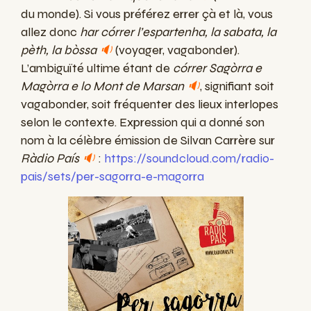
du monde). Si vous préférez errer çà et là, vous
allez donc
har córrer l’espartenha, la sabata, la
pèth, la bòssa
🔉
(voyager, vagabonder).
L’ambiguïté ultime étant de
córrer Sagòrra e
Magòrra e lo Mont de Marsan
🔉
, signifiant soit
vagabonder, soit fréquenter des lieux interlopes
selon le contexte. Expression qui a donné son
nom à la célèbre émission de Silvan Carrère sur
Ràdio País
🔉
:
https://soundcloud.com/radio-
pais/sets/per-sagorra-e-magorra