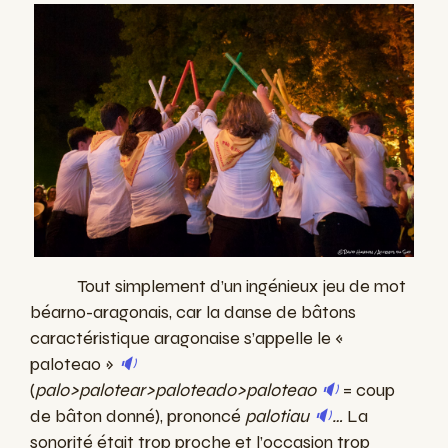
Tout simplement d’un ingénieux jeu de mot
béarno-aragonais, car la danse de bâtons
caractéristique aragonaise s’appelle le «
paloteao »
🔉
(
palo>palotear>paloteado>paloteao
🔉
= coup
de bâton donné), prononcé
palotiau
🔉
…
La
sonorité était trop proche et l’occasion trop