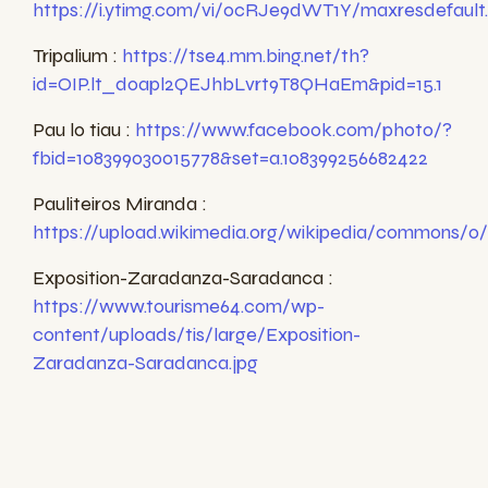
https://i.ytimg.com/vi/0cRJe9dWT1Y/maxresdefault.
Tripalium :
https://tse4.mm.bing.net/th?
id=OIP.lt_doapl2QEJhbLvrt9T8QHaEm&pid=15.1
Pau lo tiau :
https://www.facebook.com/photo/?
fbid=108399030015778&set=a.108399256682422
Pauliteiros Miranda :
https://upload.wikimedia.org/wikipedia/commons/0/0
Exposition-Zaradanza-Saradanca :
https://www.tourisme64.com/wp-
content/uploads/tis/large/Exposition-
Zaradanza-Saradanca.jpg