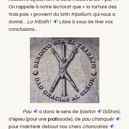
On rappelle à notre lectorat que « la torture des
trois pals » provient du latin
tripalium
, qui nous a
donné…
Lo tribalh
!
🔉
Libre à vous de tirer vos
conclusions...
Pau
🔉
a donc le sens de
baston
🔉
(bâton),
d’épieu (pour une
pal
issade), de
pau chanquèr
🔉
pour maintenir debout nos chers
chancaires
🔉