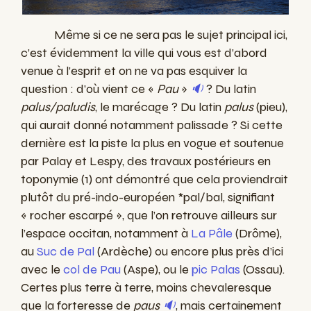
Même si ce ne sera pas le sujet principal ici,
c’est évidemment la ville qui vous est d’abord
venue à l’esprit et on ne va pas esquiver la
question : d’où vient ce «
Pau
»
🔉
? Du latin
palus/paludis
, le marécage ? Du latin
palus
(pieu),
qui aurait donné notamment palissade ? Si cette
dernière est la piste la plus en vogue et soutenue
par Palay et Lespy, des travaux postérieurs en
toponymie (1) ont démontré que cela proviendrait
plutôt du pré-indo-européen *pal/bal, signifiant
« rocher escarpé », que l’on retrouve ailleurs sur
l’espace occitan, notamment à
La Pâle
(Drôme),
au
Suc de Pal
(Ardèche) ou encore plus près d’ici
avec le
col de Pau
(Aspe), ou le
pic Palas
(Ossau).
Certes plus terre à terre, moins chevaleresque
que la forteresse de
paus
🔉
, mais certainement