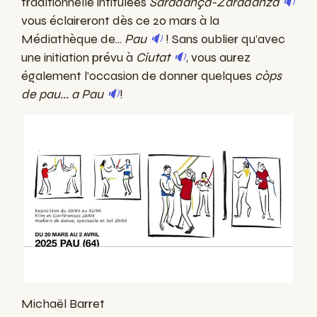
traditionnelle intitulées
Saradança-Zaradanza
🔉
vous éclaireront dès ce 20 mars à la
Médiathèque de...
Pau
🔉
! Sans oublier qu’avec
une initiation prévu à
Ciutat
🔉
, vous aurez
également l’occasion de donner quelques
còps
de pau... a Pau
🔉
!
Michaël Barret