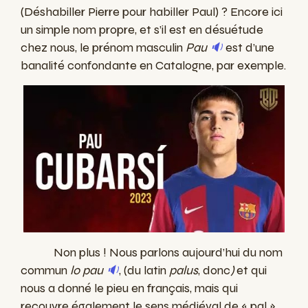
(Déshabiller Pierre pour habiller Paul) ? Encore ici
un simple nom propre, et s’il est en désuétude
chez nous, le prénom masculin
Pau
🔉
est d’une
banalité confondante en Catalogne, par exemple.
Non plus ! Nous parlons aujourd’hui du nom
commun
lo pau
🔉
, (du latin
palus
, donc
)
et qui
nous a donné le pieu en français, mais qui
recouvre également le sens médiéval de « pal »…