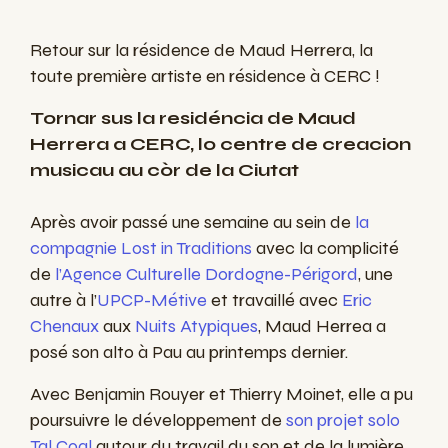
Retour sur la résidence de Maud Herrera, la
toute première artiste en résidence à CERC !
Tornar sus la residéncia de Maud
Herrera a CERC, lo centre de creacion
musicau au còr de la Ciutat
Après avoir passé une semaine au sein de
la
compagnie Lost in Traditions
avec la complicité
de
l’Agence Culturelle Dordogne-Périgord
, une
autre à l’
UPCP-Métive
et travaillé avec
Eric
Chenaux
aux
Nuits Atypiques
, Maud Herrea a
posé son alto à Pau au printemps dernier.
Avec Benjamin Rouyer et Thierry Moinet, elle a pu
poursuivre le développement de
son projet solo
Tal Coal
autour du travail du son et de la lumière.