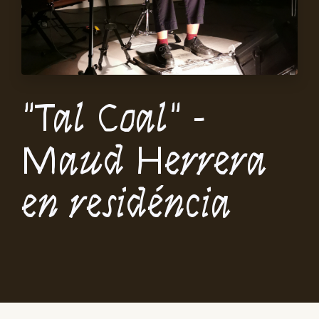
"Tal Coal" -
Maud Herrera
en residéncia