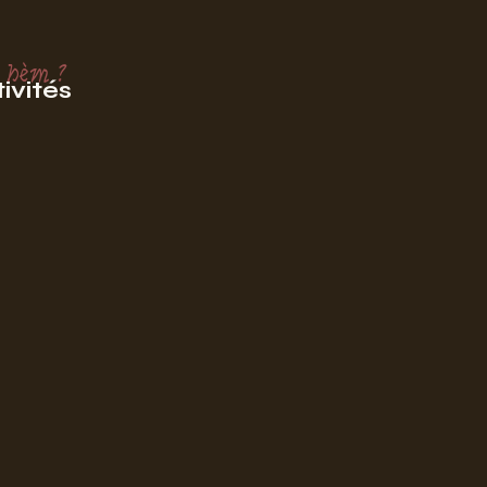
 hèm ?
ivités