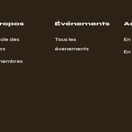
propos
Événements
A
cle des
Tous les
En 
rs
évenements
En
membres