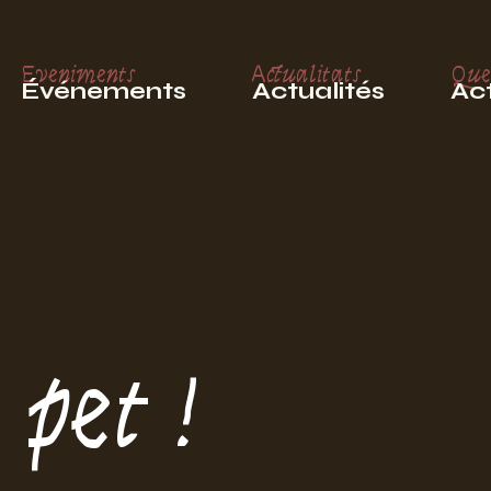
Eveniments
Actualitats
Que
Événements
Actualités
Act
pet !