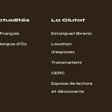
ctualités
La Ciutat
Français
Estanguet libreria
 langue d’Òc
Location
d’espaces
Transmetem!
CERC
Espace de lecture
et découverte