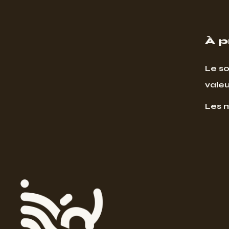
À 
Le so
valeu
Les 