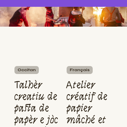
Occitan
Français
Talhèr
Atelier
creatiu de
créatif de
pasta de
papier
papèr e jòc
mâché et