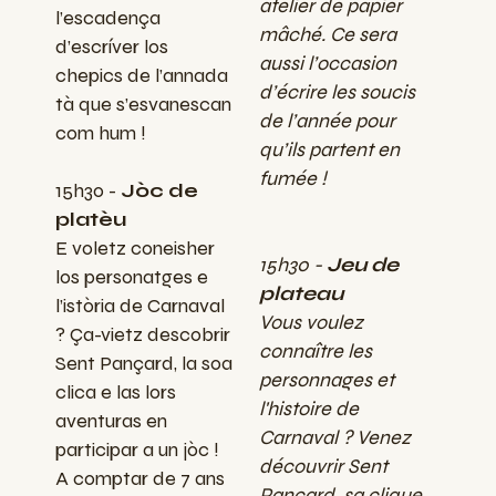
atelier de papier
l’escadença
mâché. Ce sera
d’escríver los
aussi l’occasion
chepics de l’annada
d’écrire les soucis
tà que s’esvanescan
de l’année pour
com hum !
qu’ils partent en
fumée !
15h30 -
Jòc de
platèu
E voletz coneisher
15h30 -
Jeu de
los personatges e
plateau
l’istòria de Carnaval
Vous voulez
? Ça-vietz descobrir
connaître les
Sent Pançard, la soa
personnages et
clica e las lors
l'histoire de
aventuras en
Carnaval ? Venez
participar a un jòc !
découvrir Sent
A comptar de 7 ans
Pançard, sa clique