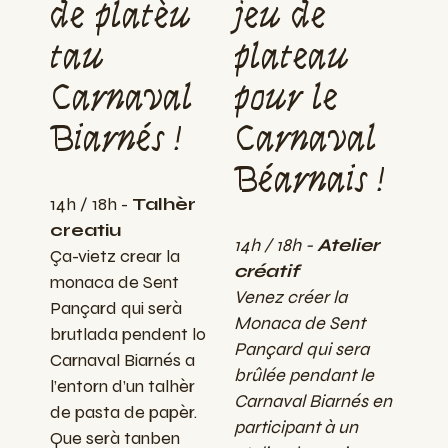
de platèu
jeu de
tau
plateau
Carnaval
pour le
Biarnés !
Carnaval
Béarnais !
14h / 18h -
Talhèr
creatiu
14h / 18h -
Atelier
Ça-vietz crear la
créatif
monaca de Sent
Venez créer la
Pançard qui serà
Monaca de Sent
brutlada pendent lo
Pançard qui sera
Carnaval Biarnés a
brûlée pendant le
l’entorn d’un talhèr
Carnaval Biarnés en
de pasta de papèr.
participant à un
Que serà tanben