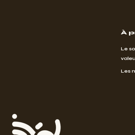
À 
Le so
valeu
Les 