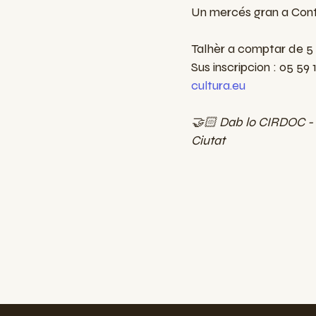
Un mercés gran a Conta
Talhèr a comptar de 5
Sus inscripcion : 05 59 
cultura.eu
🤝🏻 Dab lo CIRDOC - I
Ciutat