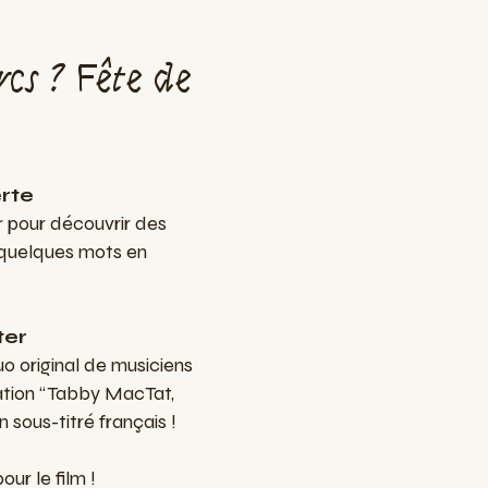
cs ? Fête de
rte
r pour découvrir des
 quelques mots en
ter
uo original de musiciens
mation “Tabby MacTat,
 sous-titré français !
ur le film !