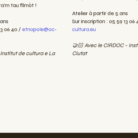
'm tau filmòt !
Atelier à partir de 5 ans
 ans
Sur inscription : 05 59 13 06
13 06 40 /
etnopole@oc-
cultura.eu
🤝🏻 Avec le CIRDOC - Insti
nstitut de cultura e La
Ciutat