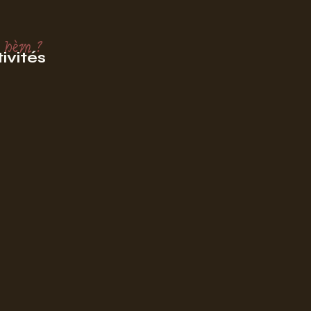
 hèm ?
ivités