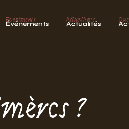
Eveniments
Actualitats
Que
Événements
Actualités
Act
imèrcs ?