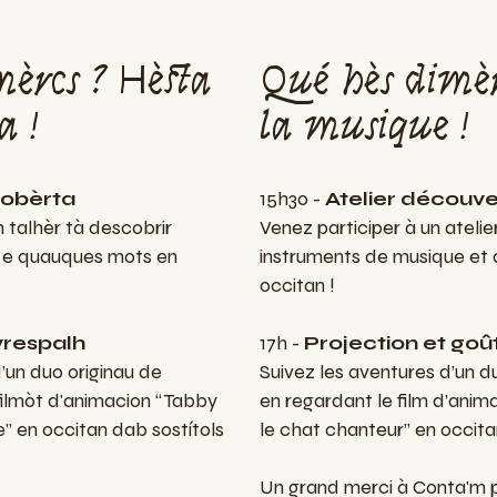
èrcs ? Hèsta
Qué hès dimèr
a !
la musique !
cobèrta
15h30 -
Atelier découve
n talhèr tà descobrir
Venez participer à un atelie
 e quauques mots en
instruments de musique et
occitan !
vrespalh
17h -
Projection et goû
’un duo originau de
Suivez les aventures d’un d
 filmòt d'animacion “Tabby
en regardant le film d’ani
e” en occitan dab sostítols
le chat chanteur” en occitan
Un grand merci à Conta'm po