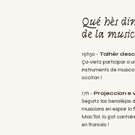
Qué hès dim
de la music
15h30 -
Talhèr des
Ça-vietz participar a u
instruments de musica
occitan !
17h -
Projeccion e 
Seguitz las benalèjas d
musicians en espiar lo
MacTat, lo gat cantair
en francés !