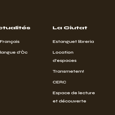
ctualités
La Ciutat
Français
Estanguet libreria
 langue d’Òc
Location
d’espaces
Transmetem!
CERC
Espace de lecture
et découverte