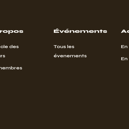
propos
Événements
A
cle des
Tous les
En 
rs
évenements
En
membres