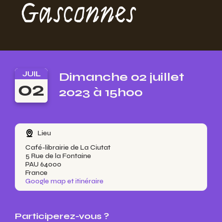
Gasconnes
JUIL
Dimanche 02 juillet
02
2023 à 15h00
Lieu
Café-librairie de La Ciutat
5 Rue de la Fontaine
PAU 64000
France
Google map et itinéraire
Participerez-vous ?