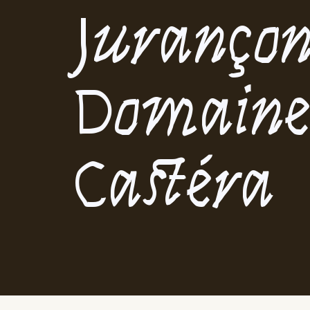
Jurançon
Domain
Castéra