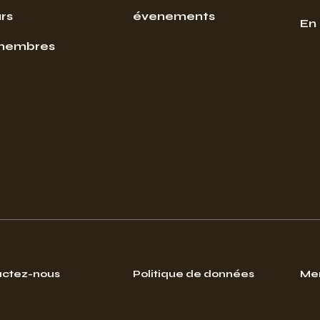
rs
évenements
En
membres
ctez-nous
Politique de données
Men