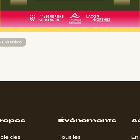
 Castéra
propos
Événements
A
cle des
Tous les
En 