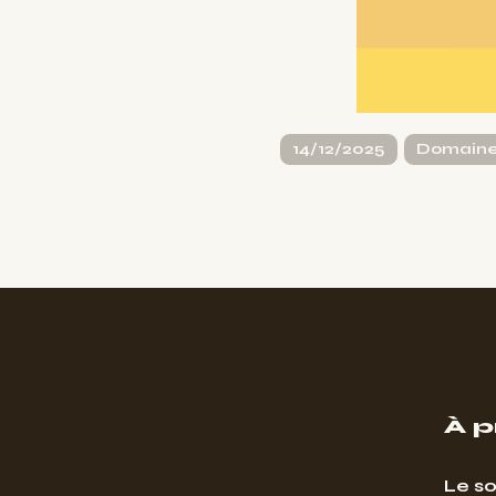
14/12/2025
Domaine
À 
Le so