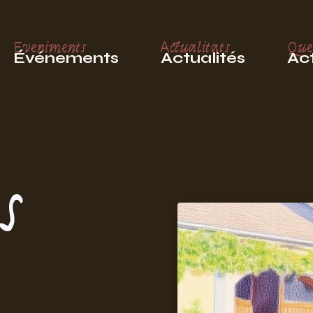
Eveniments
Actualitats
Que
Événements
Actualités
Act
s