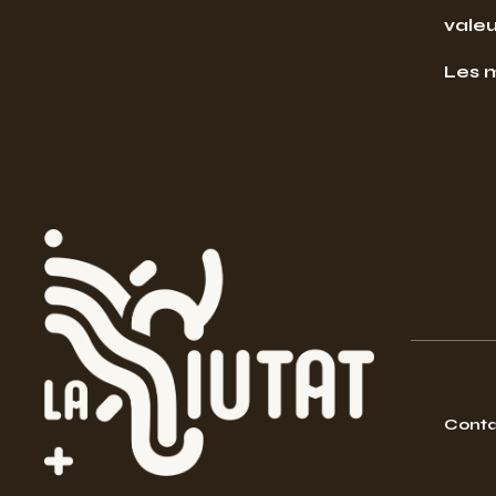
valeu
Les 
Conta