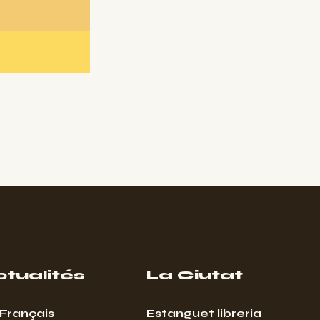
ctualités
La Ciutat
Français
Estanguet libreria