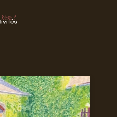
 hèm ?
ivités