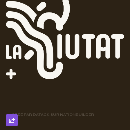
CRÉÉ PAR
DATACK
SUR
NATIONBUILDER