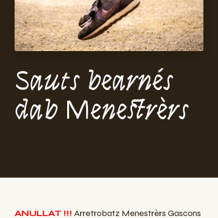
Sauts bearnés
dab Menestrèrs
ANULLAT !!!
Arretrobatz Menestrèrs Gascons