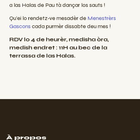
a las Halas de Pau tà dançar los sauts !
Qu'ei lo rendetz-ve mesadèr de
Menestrèrs
Gascons
cada purmèr dissabte deu mes !
RDV lo 4 de heurèr, medisha òra,
medish endret : 11H au bec de la
terrassa de las Halas.
À propos