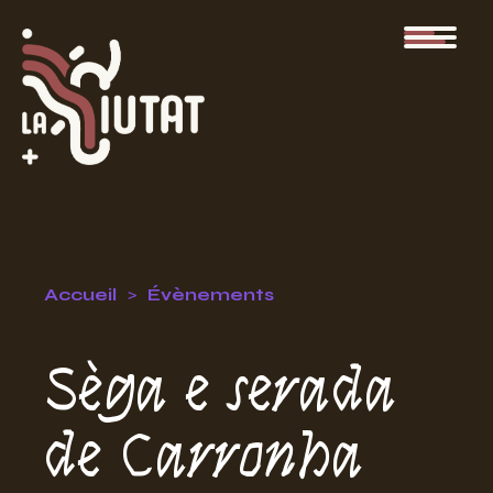
Accueil
Évènements
Sèga e serada
de Carronha