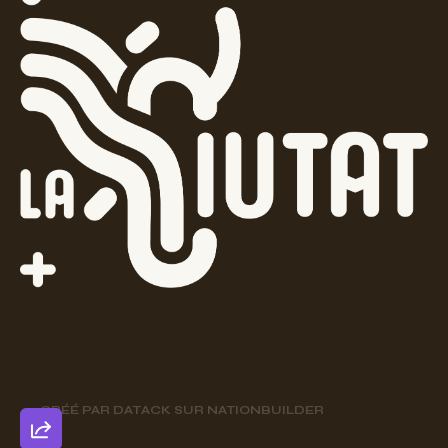
CRÉÉ PAR
DATACK
SUR
NATIONBUILDER