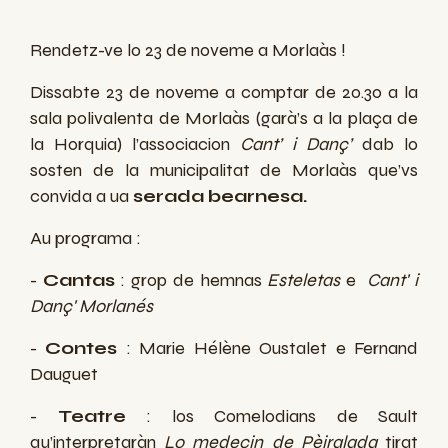
Rendetz-ve lo 23 de noveme a Morlaàs !
Dissabte 23 de noveme a comptar de 20.30 a la
sala polivalenta de Morlaàs (garà’s a la plaça de
la Horquia) l’associacion
Cant’ i Danç’
dab lo
sosten de la municipalitat de Morlaàs que’vs
convida a ua
s
erada bearnesa.
Au programa :
-
Cantas
: grop de hemnas
Esteletas
e
Cant' i
Danç' Morlanés
-
Contes
: Marie Hélène Oustalet e Fernand
Dauguet
-
Teatre
: los Comelodians de Sault
qu’interpretaràn
Lo medecin de Pèiralada
tirat