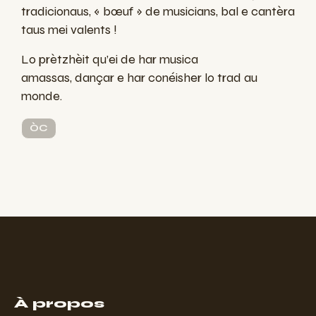
tradicionaus, « bœuf » de musicians, bal e cantèra
taus mei
valents
!
Lo prètzhèit qu’ei de har musica
amassas, dançar e har conéisher lo trad au
monde.
ÒC
À propos