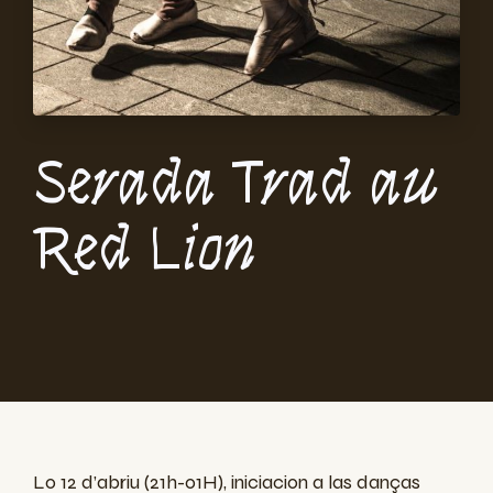
Serada Trad au
Red Lion
Lo 12 d’abriu (21h-01H), iniciacion a las danças