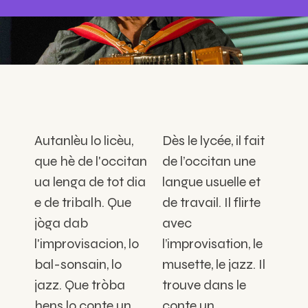
Autanlèu lo licèu,
Dès le lycée, il fait
que hè de l'occitan
de l’occitan une
ua lenga de tot dia
langue usuelle et
e de tribalh. Que
de travail. Il flirte
jòga dab
avec
l'improvisacion, lo
l’improvisation, le
bal-sonsain, lo
musette, le jazz. Il
jazz. Que tròba
trouve dans le
hens lo conte un
conte un