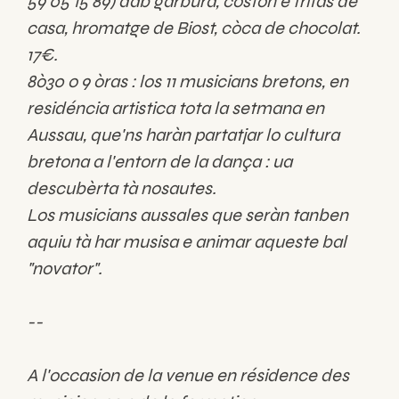
59 05 15 89) dab garbura, coston e fritas de
casa, hromatge de Biost, còca de chocolat.
17€.
8ò30 o 9 òras : los 11 musicians bretons, en
residéncia artistica tota la setmana en
Aussau, que'ns haràn partatjar lo cultura
bretona a l'entorn de la dança : ua
descubèrta tà nosautes.
Los musicians aussales que seràn tanben
aquiu tà har musisa e animar aqueste bal
"novator".
--
A l'occasion de la venue en résidence des