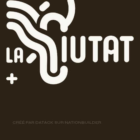
CRÉÉ PAR
DATACK
SUR
NATIONBUILDER