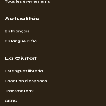
Tous les évenements
Actualités
En Français
En langue d’Òc
La Ciutat
Estanguet libreria
Location d’espaces
Transmetem!
CERC