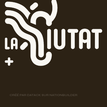
CRÉÉ PAR
DATACK
SUR
NATIONBUILDER