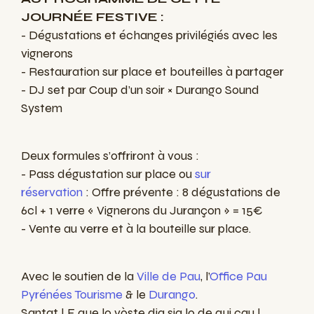
JOURNÉE FESTIVE :
- Dégustations et échanges privilégiés avec les
vignerons
- Restauration sur place et bouteilles à partager
- DJ set par Coup d’un soir × Durango Sound
System
Deux formules s’offriront à vous :
- Pass dégustation sur place ou
sur
réservation
: Offre prévente : 8 dégustations de
6cl + 1 verre « Vignerons du Jurançon » = 15€
- Vente au verre et à la bouteille sur place.
Avec le soutien de la
Ville de Pau
, l’
Office Pau
Pyrénées Tourisme
& le
Durango
.
Santat ! E que lo vòste dia sia lo de qui cau !