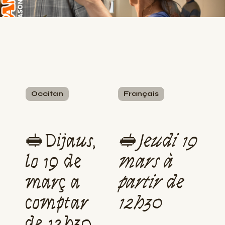
Occitan
Français
🥪Dijaus,
🥪Jeudi 19
lo 19 de
mars à
març a
partir de
comptar
12h30
de 12h30