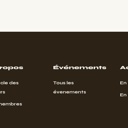
propos
Événements
A
cle des
Tous les
En 
rs
évenements
En
membres