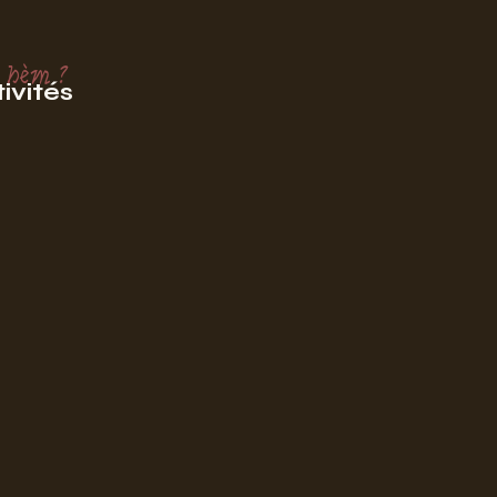
 hèm ?
ivités