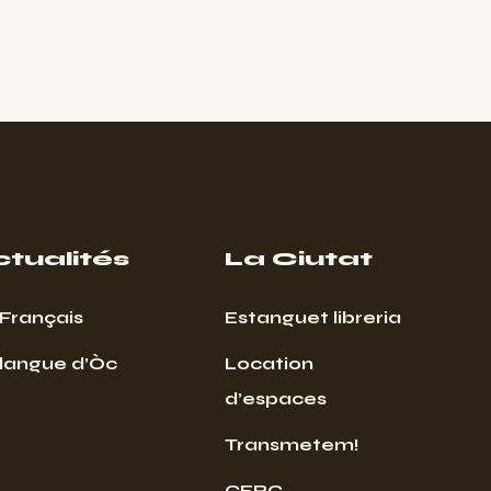
ctualités
La Ciutat
Français
Estanguet libreria
 langue d’Òc
Location
d’espaces
Transmetem!
CERC