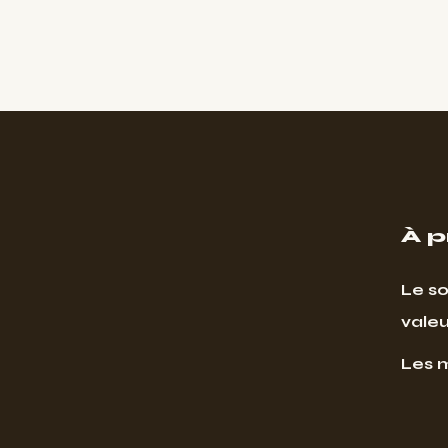
À 
Le so
valeu
Les 