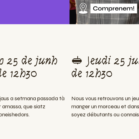
lo 25 de junh
🥪 Jeudi 25 ju
de 12h30
de 12h30
ijaus a setmana passada tà
Nous vous retrouvons un jeu
r amassa, que siatz
manger un morceau et dans
oneishedors.
soyez débutants ou connais