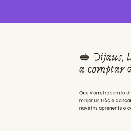
🥪 Dijaus, 
a comptar 
Que v'arretrobam lo d
minjar un tròç e dança
navèths aprenents o c