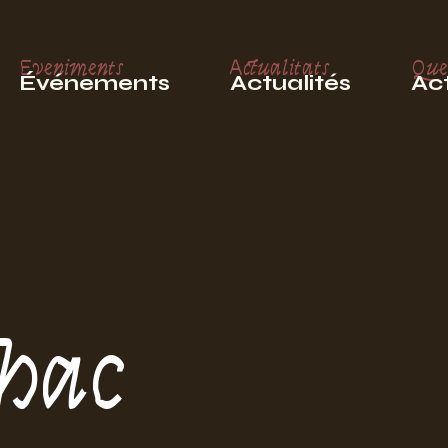
Eveniments
Actualitats
Que
Événements
Actualités
Act
hac