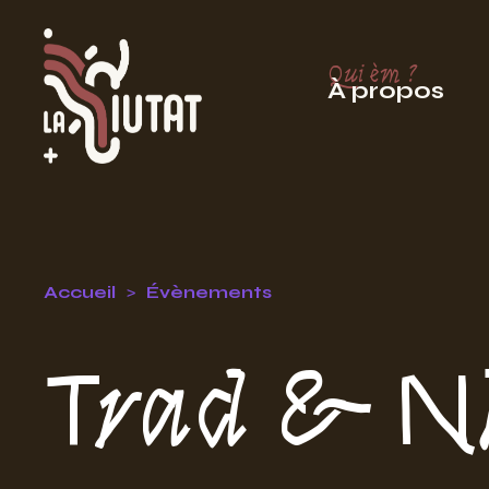
Qui èm ?
À propos
Accueil
Évènements
Trad & N