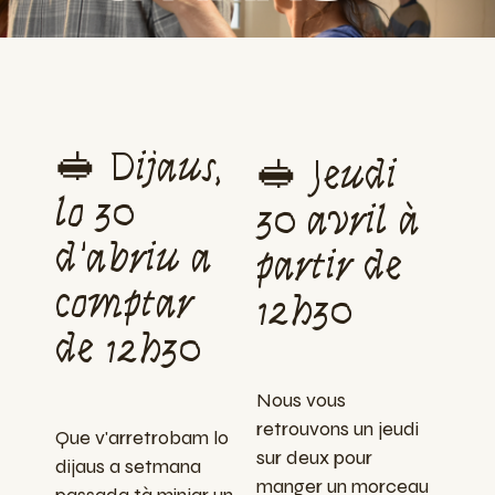
🥪 Dijaus,
🥪 Jeudi
lo 30
30 avril à
d'abriu a
partir de
comptar
12h30
de 12h30
Nous vous
retrouvons un jeudi
Que v'arretrobam lo
sur deux pour
dijaus a setmana
manger un morceau