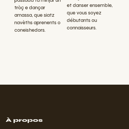
passada tà minjar un
et danser ensemble,
tròç e dançar
que vous soyez
amassa, que siatz
débutants ou
navèths aprenents o
connaisseurs.
coneishedors.
À propos