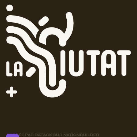
CRÉÉ PAR
DATACK
SUR
NATIONBUILDER