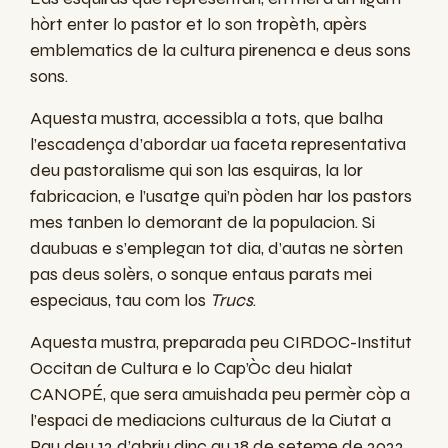
hòrt enter lo pastor et lo son tropèth, apèrs
emblematics de la cultura pirenenca e deus sons
sons.
Aquesta mustra, accessibla a tots, que
balha
l’escadença
d’abordar ua
faceta
representativa
deu pastoralisme qui son las esquiras, la lor
fabricacion, e l’usatge qui’n pòden har los pastors
mes tanben lo
demorant
de la populacion. Si
daubuas e s’emplegan tot dia, d’autas ne sòrten
pas deus solèrs,
o
sonque
entaus parats mei
especiaus
,
tau
com los
Trucs
.
Aquesta mustra, preparada peu CIRDOC-Institut
Occitan de Cultura e lo Cap’Òc deu hialat
CANOPÉ, que sera amuishada
peu
permèr còp
a
l’espaci
de mediacions
culturaus
de la Ciutat a
Pau deu 12 d’abriu
dinc
au 18 de seteme
de
2022.