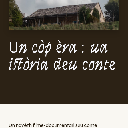
Un còp èra : ua
istòria deu conte
Un navèth filme-documentari suu conte