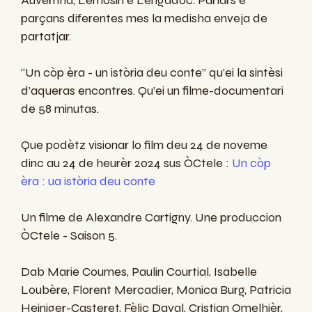
Auvèrnha, Lemosin e Lengadòc. Parlars e
parçans diferentes mes la medisha enveja de
partatjar.
“Un còp èra - un istòria deu conte” qu’ei la sintèsi
d’aqueras encontres. Qu’ei un filme-documentari
de 58 minutas.
Que podètz visionar lo film deu 24 de noveme
dinc au 24 de heurèr 2024 sus ÒCtele :
Un còp
èra : ua istòria deu conte
Un filme de Alexandre Cartigny. Une produccion
ÒCtele - Saison 5.
Dab Marie Coumes, Paulin Courtial, Isabelle
Loubère, Florent Mercadier, Monica Burg, Patricia
Heiniger-Casteret, Fèliç Daval, Cristian Omelhièr,