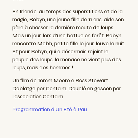
En
Irlande
, au
temps
des
superstitions
et de la
magie
,
Robyn
, une
jeune
fille
de 11
ans
,
aide
son
père
à
chasser
la
dernière
meute
de
loups
.
Mais
un
jour
,
lors
d’une
battue
en
forêt
,
Robyn
rencontre
Mebh
,
petite
fille
le
jour
,
louve
la
nuit
.
Et
pour
Robyn
,
qui
a
désormais
rejoint
le
peuple
des
loups
, la
menace
ne
vient
plus
des
loups
,
mais
des
hommes
!
Un film de Tomm Moore e Ross Stewart.
Doblatge per Conta’m. Doublé en gascon par
l’association Conta’m
Programmation d'Un Eté à Pau