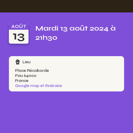
AOÛT
Mardi 13 août 2024 à
13
21h30
Lieu
Place Récaborde
Pau 64000
France
Google map et itinéraire