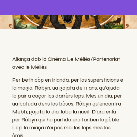
Aliança dab lo Cinéma Le Méliès/Partenariat
avec le Méliès
Per
bèth
còp
en Irlanda, per
las
supersticions
e
la magia,
Ròbyn
, ua
gojata
de 11
ans
,
qu’ajuda
lo
pair
a
caçar
los
darrèrs
lops
.
Mes
un
dia
, per
ua
batuda
dens
los
bòscs
,
Ròbyn
qu’encontra
Mebh
,
gojata
lo
dia
, loba la
nueit
.
D’ara
enlà
per
Ròbyn
qui
ha
partida era
tanben
lo
pòble
Lop
, la
miaça
n’ei
pas
mei los
lops
mes
los
òmis
.