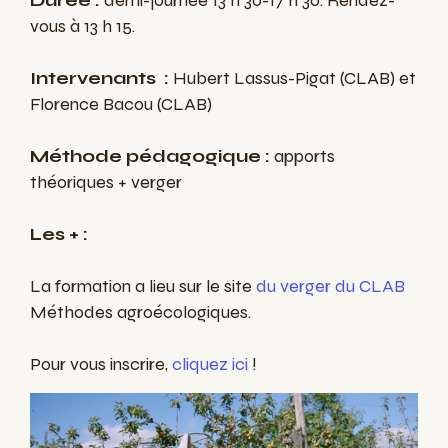
Durée :
demi-journée 13 h 30-17 h 30. Rendez-
vous à 13 h 15.
Intervenants :
Hubert Lassus-Pigat (CLAB) et
Florence Bacou (CLAB)
Méthode pédagogique :
apports
théoriques + verger
Les + :
La formation a lieu sur le site
du verger du CLAB
Méthodes agroécologiques.
Pour vous inscrire,
cliquez ici
!