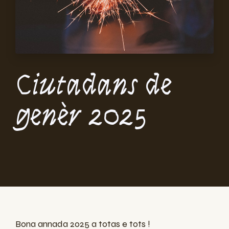
Ciutadans de
genèr 2025
Bona annada 2025 a totas e tots !