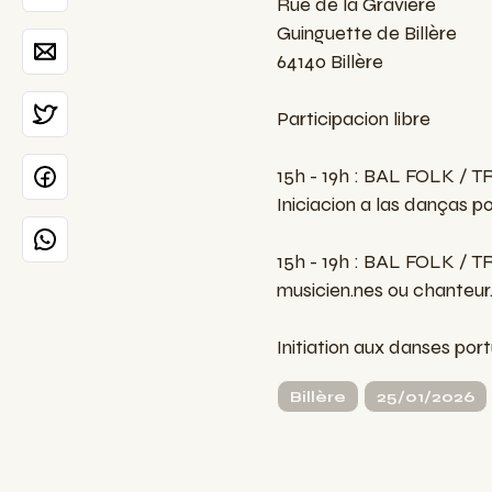
Rue de la Gravière
Guinguette de Billère
64140 Billère
Participacion libre
15h - 19h : BAL FOLK / TR
Iniciacion a las danças po
15h - 19h : BAL FOLK / TR
musicien.nes ou chanteur
Initiation aux danses port
Billère
25/01/2026