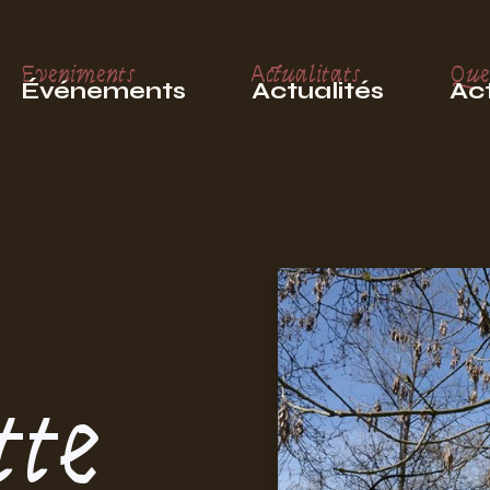
Eveniments
Actualitats
Que
Événements
Actualités
Act
tte