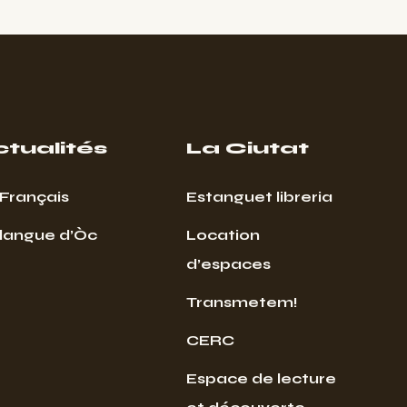
ctualités
La Ciutat
Français
Estanguet libreria
 langue d’Òc
Location
d’espaces
Transmetem!
CERC
Espace de lecture