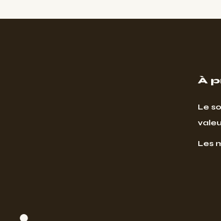
À 
Le so
valeu
Les 