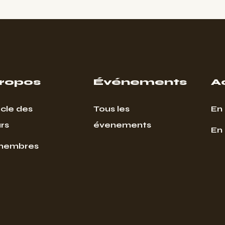
propos
Événements
A
cle des
Tous les
En 
rs
évenements
En
membres