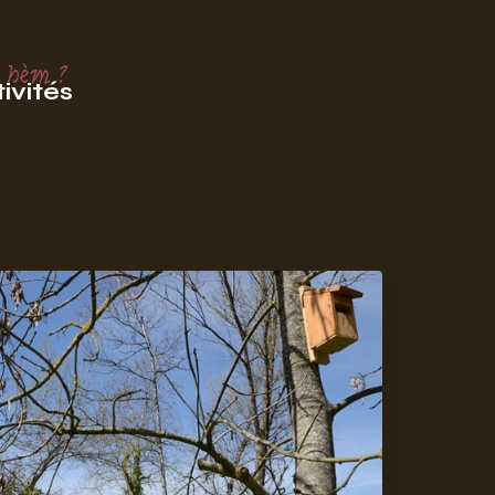
 hèm ?
ivités