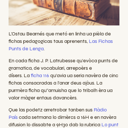
L'Ostau Bearnés que metó en linha ua pièla de
fichas pedagogicas taus aprenents,
Las Fichas
Punts de Lenga
.
En cada ficha J. P. Latrubesse qu'evòca punts de
gramatica, de vocabulari, arrepoèrs e
dísers. La
ficha 116
qu’avia ua seria navèra de cinc
fichas consacradas a l’anar deus ajòus. La
purmèra ficha qu’’amuisha que lo tribalh èra ua
valor màger entaus davancèrs.
Que las podetz arretrobar
tanben sus
Ràdio
País
cada setmana lo dimèrcs a 16H e en navèra
difusion lo dissabte a 9H30 dab la rubrica
Lo punt