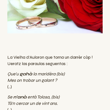
La Vielha d’Auloron que torna un darrèr còp !
Ueratz las paraulas seguentas :
Que'u
gahà
la maridèra (bis)
Mes on trobar un galant ?
(...)
Se
n'anà
entà Tolosa, (bis)
Tà'n cercar un de vint ans.
(...)