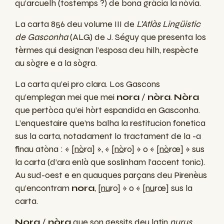
qu’arcuelh (tostemps ?) de bona gràcia la nòvia.
La carta 856 deu volume III de
L'Atlàs Lingüistic
de Gasconha
(ALG) de J. Séguy que presenta los
tèrmes qui designan l’esposa deu hilh, respècte
au sògre e a la sògra.
La carta qu’ei pro clara. Los Gascons
qu’emplegan mei que mei
nora
/
nòra
.
Nòra
que pertòca qu’ei hòrt espandida en Gasconha.
L’enquestaire que’ns balha la restitucion fonetica
sus la carta, notadament lo tractament de la -a
finau atòna : « [
nò
ra] », « [
nò
ro] » o « [
nò
rœ] » sus
la carta (d’ara enlà que soslinham l’accent tonic).
Au sud-oest e en quauques parçans deu Pirenèus
qu’encontram
nora
, [
nu
ro] » o « [
nu
rœ] sus la
carta.
Nora
/
nòra
que son gessits deu latin
nurus
.