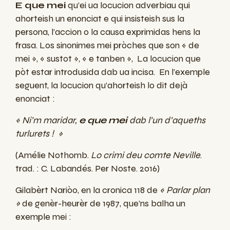
E que mei
qu’ei ua locucion adverbiau qui
ahorteish un enonciat e qui insisteish sus la
persona, l’accion o la causa exprimidas hens la
frasa. Los sinonimes mei pròches que son « de
mei », « sustot », « e tanben », La locucion que
pòt estar introdusida dab ua incisa. En l’exemple
seguent, la locucion qu’ahorteish lo dit dejà
enonciat :
« Ni’m maridar,
e que mei
dab l’un d’aqueths
turlurets ! »
(Amélie Nothomb.
Lo crimi deu comte Neville
.
trad. : C. Labandés. Per Noste. 2016)
Gilabèrt Nariòo, en la cronica 118 de
« Parlar plan
»
de genèr-heurèr de 1987, que’ns balha un
exemple mei :