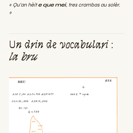
« Qu’an hèit
e que mei
, tres crambas au solèr.
»
Un drin de vocabulari :
la bru