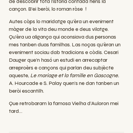
de descobrir tota l’istòria contada hens la
cançon. B’ei beròi, lo roman ròse !
Autes còps lo maridatge qu’èra un eveniment
màger de la vita deu monde e deus vilatge.
Qu’èra ua aligança qui aconsiava dus personas
mes tanben duas familhas. Las noças qu’èran un
eveniment sociau dab tradicions e còdis. Cesari
Dauger que’n hasó un estudi en arrecaptar
arreproèrs e cançons qui parlan deu subjècte
aqueste,
Le mariage et la famille en Gascogne.
A. Hourcade e S. Palay quen’s ne dan tanben un
beròi escantilh.
Que retrobaram la famosa Vielha d’Auloron mei
tard…