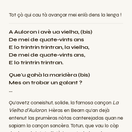
Tot çò qui cau tà avançar mei enlà dens la lenga !
A Auloron i avè ua vielha, (bis)
De mei de quate-vints ans
E lo trintrin trintran, la vielha,
De mei de quate-vints ans,
E lo trintrin trintran.
Que'u gahà la maridèra (bis)
Mes on trobar un galant ?
…
Qu’avetz coneishut, solide, la famosa cançon
La
Vielha d’Auloron
. Hèras en Bearn qu’an dejà
entenut las prumèras nòtas canterejadas quan ne
sapiam la cançon sancèra. Totun, que vau lo còp