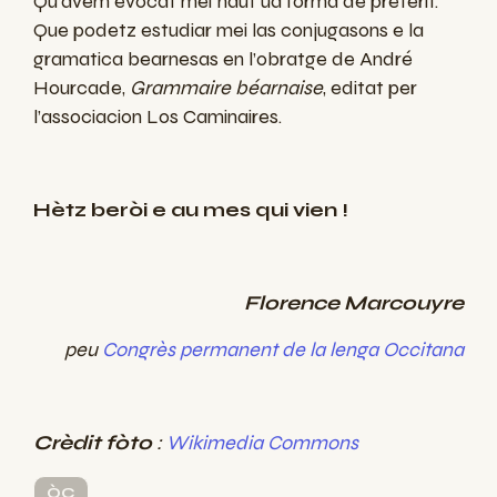
Qu’avem evocat mei haut ua fòrma de preterit.
Que podetz estudiar mei las conjugasons e la
gramatica bearnesas en l’obratge de André
Hourcade,
Grammaire béarnaise
, editat per
l’associacion Los Caminaires.
Hètz beròi e au mes qui vien !
Florence Marcouyre
peu
Congrès permanent de la lenga Occitana
Crèdit fòto
:
Wikimedia Commons
ÒC