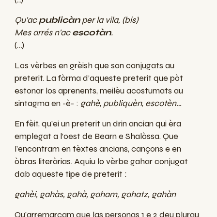
Qu'ac
publicàn
per la vila, (bis)
Mes arrés n'ac
escotàn
.
(…)
Los vèrbes en grèish que son conjugats au
preterit. La fòrma d’aqueste preterit que pòt
estonar los aprenents, meilèu acostumats au
sintagma en -è- :
gahè
,
publiquèn
,
escotèn…
En fèit, qu’ei un preterit un drin ancian qui èra
emplegat a l’oest de Bearn e Shalòssa. Que
l’encontram en tèxtes ancians, cançons e en
òbras literàrias. Aquiu lo vèrbe gahar conjugat
dab aqueste tipe de preterit :
gahèi, gahàs, gahà, gaham, gahatz, gahàn
Qu’arremarcam que las personas 1 e 2 deu plurau