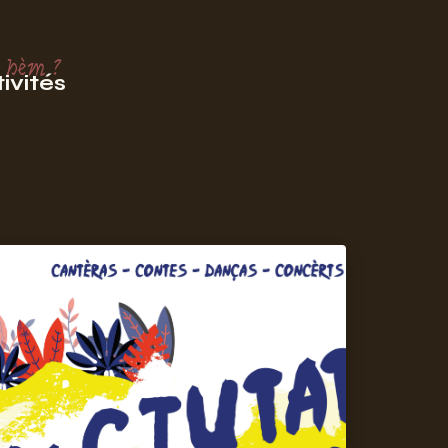
 hèm ?
ivités