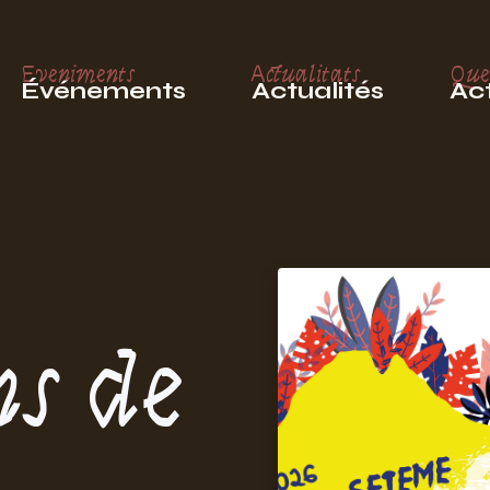
Eveniments
Actualitats
Que
Événements
Actualités
Act
s de