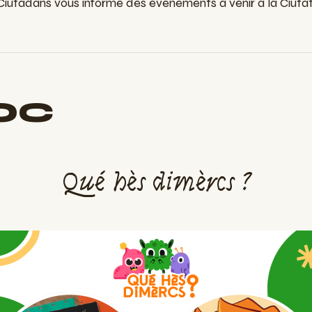
utadans vous informe des évènements à venir à la Ciutat 
OC
Qué hès dimèrcs ?