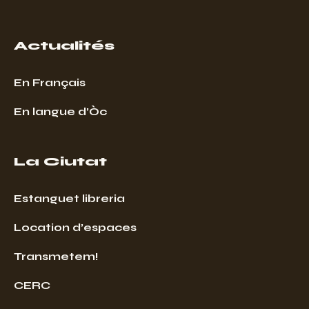
Actualités
En Français
En langue d’Òc
La Ciutat
Estanguet libreria
Location d’espaces
Transmetem!
CERC