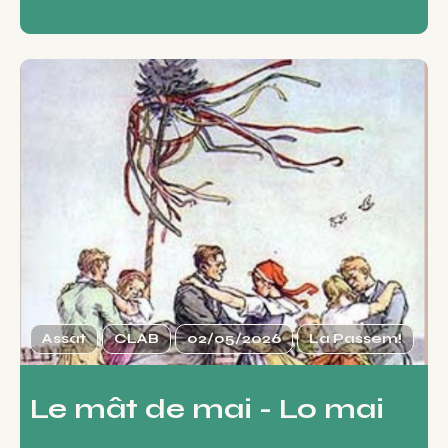
Assat
CLAB
02/05/2026
La Passem!
Le mât de mai - Lo mai