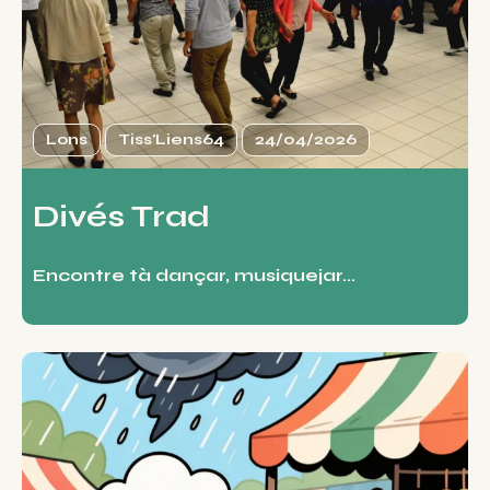
Lons
Tiss'Liens64
24/04/2026
Divés Trad
Encontre tà dançar, musiquejar...